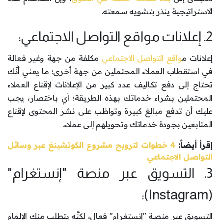
الاستراتيجية ينذر بتشويه سمعته.
2. إعلانات مواقع التواصل الاجتماعي:
إعلانات م
واقع التواصل الاجتماعي
مكلفة من جهة وغير فعالة
في استقطاب العملاء المحتملين من جهة أخرى؛ ما يعني أنَّك
تحتاج إلى دفع تكاليف عدد كبير من الإعلانات لإقناع العملاء
المحتملين بشراء خدماتك بهذه الطريقة؛ أي باختصار، يجب
عليك أن تدفع مبالغ كبيرة وتواظب على نشر المحتوى لإقناع
المتابعين بجودة خدماتك وتحويلهم إلى عملاء.
إقرأ أيضاً:
4 خطوات لترويج مشروع الكوتشينغ عبر وسائل
التواصل الاجتماعي
3. التسويق عبر منصة "إنستغرام"
(Instagram):
التسويق عبر منصة "إنستغرام" فعال، لكنَّه يتطلب منك الإلمام