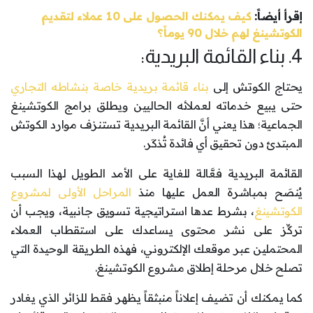
إقرأ أيضاً:
كيف يمكنك الحصول على 10 عملاء لتقديم
الكوتشينغ لهم خلال 90 يوماً؟
4. بناء القائمة البريدية:
يحتاج الكوتش إلى
بناء قائمة بريدية خاصة بنشاطه التجاري
حتى يبيع خدماته لعملائه الحاليين ويطلق برامج الكوتشينغ
الجماعية؛ هذا يعني أنَّ القائمة البريدية تستنزف موارد الكوتش
المبتدئ دون تحقيق أي فائدة تُذكَر.
القائمة البريدية فعَّالة للغاية على الأمد الطويل لهذا السبب
يُنصَح بمباشرة العمل عليها منذ
المراحل الأولى لمشروع
الكوتشينغ
، بشرط عدها استراتيجية تسويق جانبية، ويجب أن
تركِّز على نشر محتوى يساعدك على استقطاب العملاء
المحتملين عبر موقعك الإلكتروني، فهذه الطريقة الوحيدة التي
تصلح خلال مرحلة إطلاق مشروع الكوتشينغ.
كما يمكنك أن تضيف إعلاناً منبثقاً يظهر فقط للزائر الذي يغادر