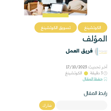
الكوتشينغ
تسويق الكوتشينغ
المؤلف
فريق العمل
آخر تحديث:
17/10/2023
3 دقيقة
الكوتشينغ
حفظ المقال
رابط المقال
Article Link
شارك