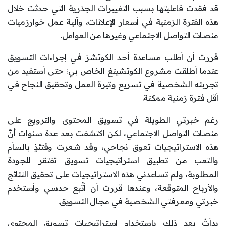
قد فقدت فاعليتها بسبب التغييرات الجذرية التي حدثت خلال
هذه الفترة الزمنية في أسعار الإعلانات، وآلية عمل خوارزميات
منصات التواصل الاجتماعي وغيرها من العوامل.
قررت أن أطلب مساعدة أحد الكوتشز في إجراءات التسويق
عندما أطلقت مشروع الكوتشينغ الخاص بي؛ حتى أستفيد من
تجربته الشخصية في تسريع وتيرة العمل وتحقيق النجاح في
أقل فترة زمنية ممكنة.
رغم خبرتي الطويلة في تسويق المحتوى والترويج على
منصات التواصل الاجتماعي، لكن اكتشفت بعد عدة سنوات أنَّ
هذه الاستراتيجيات تعوق نجاحي، وقد شعرت وقتئذٍ بالسأم
والتعب من تطبيق استراتيجيات تسويق تفتقر للجودة
المطلوبة، ولم تساعدني هذه الاستراتيجيات على تحقيق النتائج
والأرباح المتوقعة، وعندها قررت أن أتَّبع حدسي وأستخدم
خبرتي ومعرفتي الشخصية في مجال التسويق.
بدأتُ بعد ذلك باستخدام استراتيجيات تسويق المحتوى