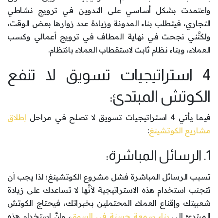
واعتمدت بشكل أساسي على التدوين في ترويج نشاطي
التجاري، فيتطلب بناء المدونة وزيادة عدد زوارها بعض الوقت،
ولكنَّني نجحت في نهاية المطاف في ترويج أعمالي وكسب
العملاء، وبناء نظام ثابت لاستقطاب العملاء بانتظام.
4 استراتيجيات تسويق لا تنفع
الكوتش المبتدئ:
فيما يأتي 4 استراتيجيات تسويق لا تصلح في مراحل
إطلاق
مشاريع الكوتشينغ
:
1. الرسائل المباشرة:
تسبب الرسائل المباشرة فشل مشروع الكوتشينغ؛ لذا يجب أن
تتجنب استخدام هذه الاستراتيجية لأنَّها لا تساعدك على زيادة
شعبيتك وإقناع العملاء المحتملين بخبراتك، فيحتاج الكوتش
المبتدئ إلى
بناء سمعة حسنة في السوق
، وإنَّ استخدام هذه