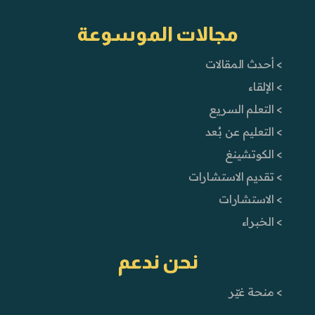
مجالات الموسوعة
> أحدث المقالات
> الإلقاء
> التعلم السريع
> التعليم عن بُعد
> الكوتشينغ
> تقديم الاستشارات
> الاستشارات
> الخبراء
نحن ندعم
> منحة غيّر