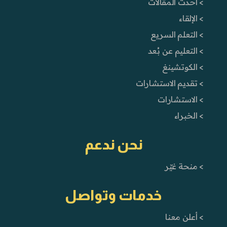
> أحدث المقالات
> الإلقاء
> التعلم السريع
> التعليم عن بُعد
> الكوتشينغ
> تقديم الاستشارات
> الاستشارات
> الخبراء
نحن ندعم
> منحة غيّر
خدمات وتواصل
> أعلن معنا