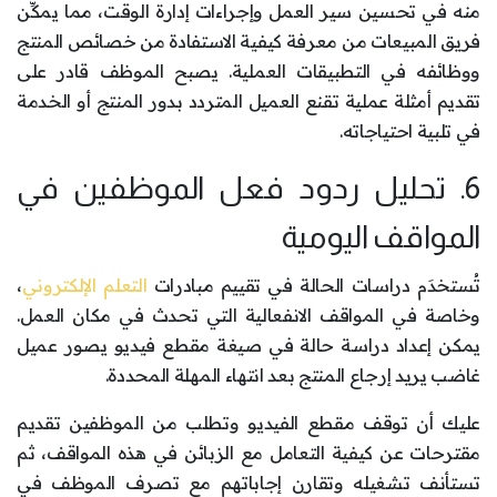
منه في تحسين سير العمل وإجراءات إدارة الوقت، مما يمكِّن
فريق المبيعات من معرفة كيفية الاستفادة من خصائص المنتج
ووظائفه في التطبيقات العملية. يصبح الموظف قادر على
تقديم أمثلة عملية تقنع العميل المتردد بدور المنتج أو الخدمة
في تلبية احتياجاته.
6. تحليل ردود فعل الموظفين في
المواقف اليومية
تُستخدَم دراسات الحالة في تقييم مبادرات
التعلم الإلكتروني
،
وخاصة في المواقف الانفعالية التي تحدث في مكان العمل.
يمكن إعداد دراسة حالة في صيغة مقطع فيديو يصور عميل
غاضب يريد إرجاع المنتج بعد انتهاء المهلة المحددة.
عليك أن توقف مقطع الفيديو وتطلب من الموظفين تقديم
مقترحات عن كيفية التعامل مع الزبائن في هذه المواقف، ثم
تستأنف تشغيله وتقارن إجاباتهم مع تصرف الموظف في