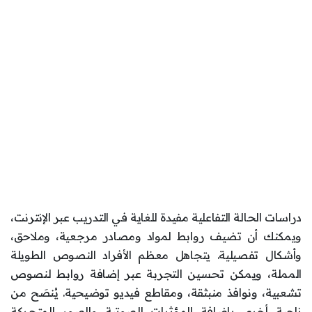
دراسات الحالة التفاعلية مفيدة للغاية في التدريب عبر الإنترنت،
ويمكنك أن تضيف روابط لمواد ومصادر مرجعية، وملاحق،
وأشكال تفصيلية. يتجاهل معظم الأفراد النصوص الطويلة
المملة، ويمكن تحسين التجربة عبر إضافة روابط لنصوص
تشعبية، ونوافذ منبثقة، ومقاطع فيديو توضيحية. يُنصَح من
ناحية أخرى بإضافة المؤثرات الصوتية والصور المتحركة