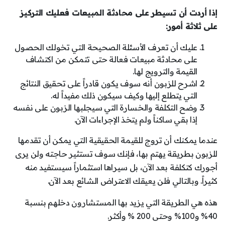
إذا أردت أن تسيطر على محادثة المبيعات فعليك التركيز
على ثلاثة أمور:
عليك أن تعرف الأسئلة الصحيحة التي تخولك الحصول
على محادثة مبيعات فعالة حتى تتمكن من اكتشاف
القيمة والترويج لها.
اشرح للزبون أنه سوف يكون قادراً على تحقيق النتائج
التي يتطلع إليها وكيف سيكون ذلك مفيداً له.
وضح التكلفة والخسارة التي سيجلبها الزبون على نفسه
إذا بقي ساكناً ولم يتخذ الإجراءات الآن.
عندما يمكنك أن تروج للقيمة الحقيقية التي يمكن أن تقدمها
للزبون بطريقة يهتم بها، فإنك سوف تستثير حاجته ولن يرى
أجورك كتكلفة بعد الآن، بل سيراها استثماراً سيستفيد منه
كثيراً. وبالتالي فلن يعيقك الاعتراض الشائع بعد الآن.
هذه هي الطريقة التي يزيد بها المستشارون دخلهم بنسبة
40% و100% وحتى 200 % وأكثر.